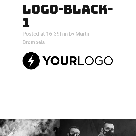
LOGO-BLACK-
1
Posted at 16:39h
in
by
Martin
Brombeis