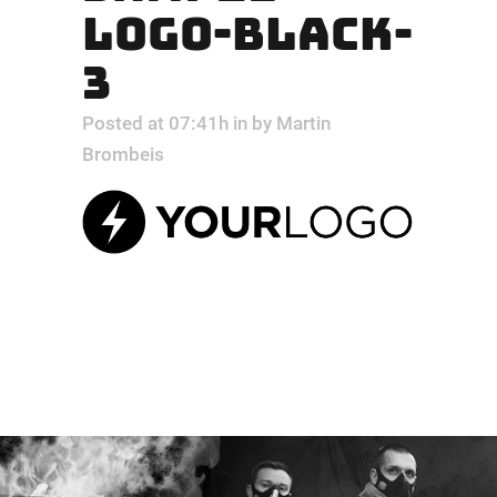
LOGO-BLACK-
3
Posted at 07:41h
in
by
Martin
Brombeis