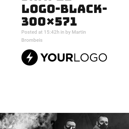
LOGO-BLACK-
300×571
Posted at 15:42h
in
by
Martin
Brombeis