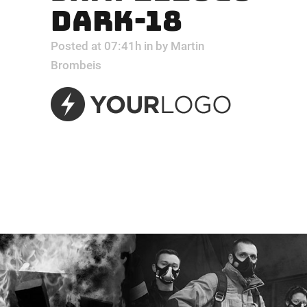
DARK-18
Posted at 07:41h
in
by
Martin
Brombeis