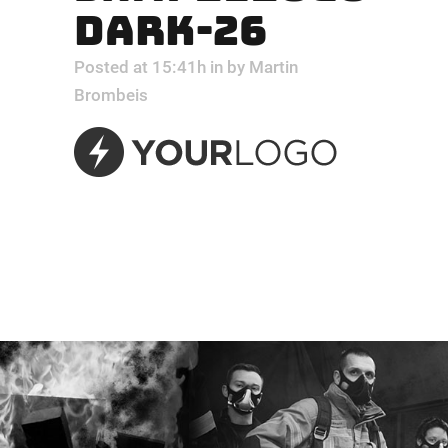
DARK-26
Posted at 15:41h
in
by
Martin
Brombeis