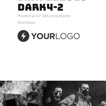
DARK4-2
Posted at 07:38h
in
by
Martin
Brombeis