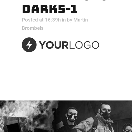
DARK5-1
Posted at 16:39h
in
by
Martin
Brombeis