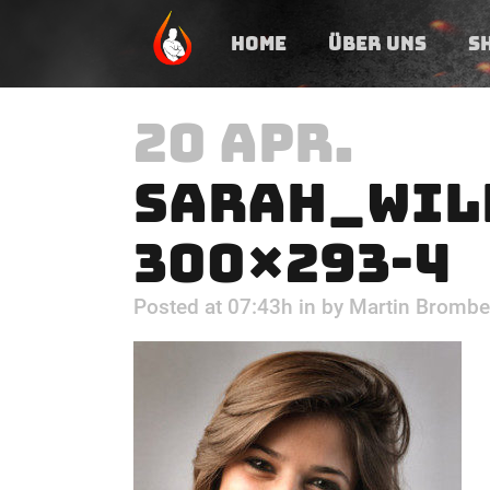
HOME
ÜBER UNS
S
20 APR.
SARAH_WIL
300×293-4
Posted at 07:43h
in
by
Martin Brombe