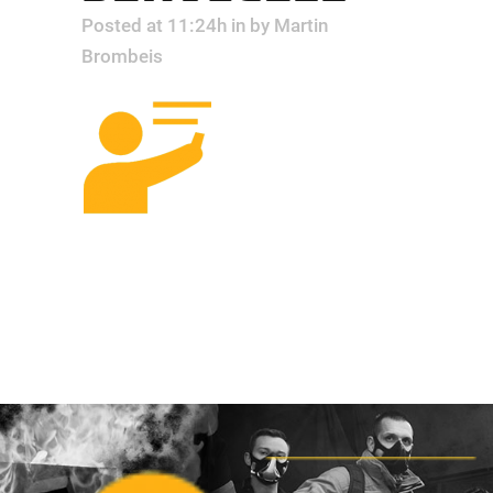
Posted at 11:24h
in
by
Martin
Brombeis