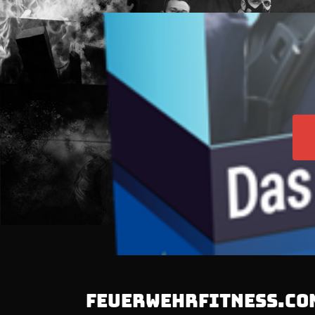
FEUERWEHRFITNESS.CO