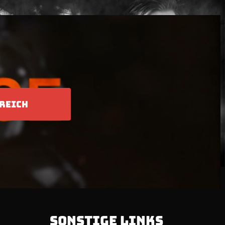
REICH
SONSTIGE LINKS