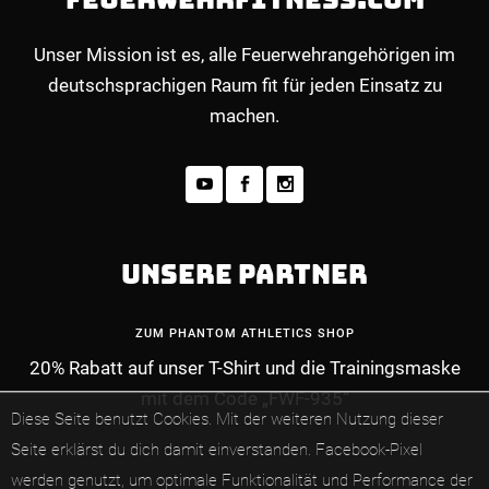
Unser Mission ist es, alle Feuerwehrangehörigen im
deutschsprachigen Raum fit für jeden Einsatz zu
machen.
UNSERE PARTNER
ZUM PHANTOM ATHLETICS SHOP
20% Rabatt auf unser T-Shirt und die Trainingsmaske
mit dem Code „FWF-935“
MEHR INFOS ZUM PREMIUM-MITGLIEDERBE
Diese Seite benutzt Cookies. Mit der weiteren Nutzung dieser
Seite erklärst du dich damit einverstanden.
Facebook-Pixel
werden genutzt, um optimale Funktionalität und Performance der