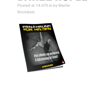
Posted at 14:47h
in
by
Martin
Brombeis