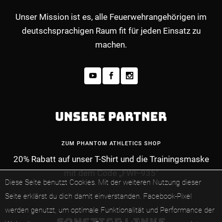
Unser Mission ist es, alle Feuerwehrangehörigen im
deutschsprachigen Raum fit für jeden Einsatz zu
machen.
UNSERE PARTNER
ZUM PHANTOM ATHLETICS SHOP
20% Rabatt auf unser T-Shirt und die Trainingsmaske
MEHR INFOS ZUM PREMIUM-MITGLIEDERBE
mit dem Code „FWF-935“
Diese Seite benutzt Cookies. Mit der weiteren Nutzung dieser
Seite erklärst du dich damit einverstanden.
Facebook-Pixel
werden genutzt, um optimale Funktionalität und Performance der