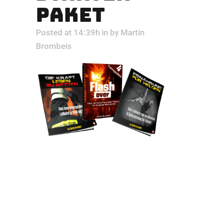
PAKET
Posted at 14:39h
in
by
Martin
Brombeis