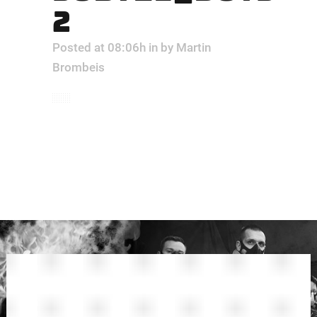
2
Posted at 08:06h
in
by
Martin
Brombeis