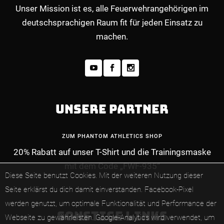
Unser Mission ist es, alle Feuerwehrangehörigen im
deutschsprachigen Raum fit für jeden Einsatz zu
machen.
UNSERE PARTNER
ZUM PHANTOM ATHLETICS SHOP
20% Rabatt auf unser T-Shirt und die Trainingsmaske
MEHR INFOS ZUM PREMIUM-MITGLIEDERBE
mit dem Code „FWF-935“
Diese Seite benutzt Cookies. Mit der weiteren Nutzung dieser
Seite erklärst du dich damit einverstanden.
Facebook-Pixel
werden genutzt, um optimale Funktionalität und Performance der
SONSTIGE LINKS
Webseite zu gewährleisten.
Google-Analytics wird verwendet, um