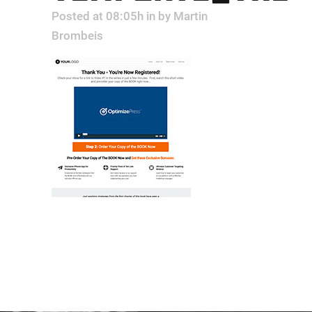
Posted at 08:05h
in
by
Martin
Brombeis