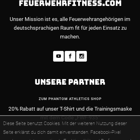
FEUERWEHRFITNESS.COM
Unser Mission ist es, alle Feuerwehrangehörigen im
deutschsprachigen Raum fit für jeden Einsatz zu
machen.
UNSERE PARTNER
ZUM PHANTOM ATHLETICS SHOP
20% Rabatt auf unser T-Shirt und die Trainingsmaske
mit dem Code „FWF-935“
MEHR INFOS ZUM PREMIUM-MITGLIEDERBE
Diese Seite benutzt Cookies. Mit der weiteren Nutzung dieser
Seite erklärst du dich damit einverstanden.
Facebook-Pixel