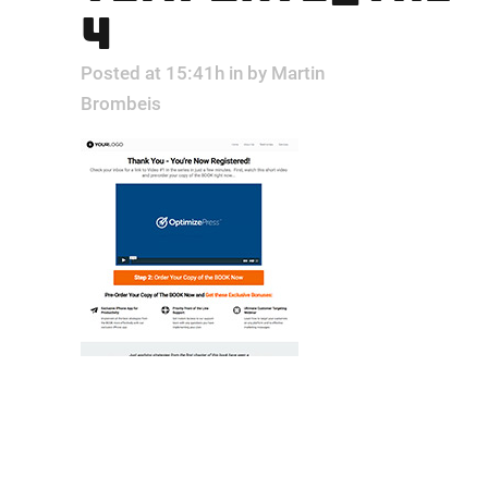
4
Posted at 15:41h
in
by
Martin
Brombeis