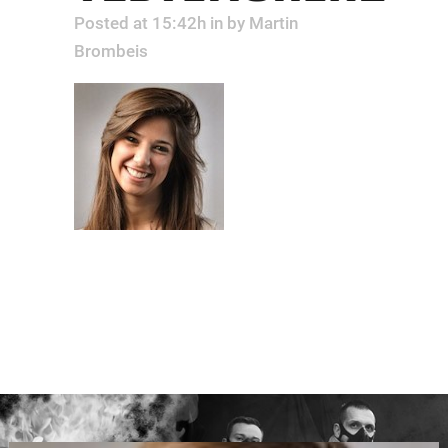
Posted at 15:42h
in
by
Martin
Brombeis