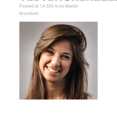
Posted at 14:33h
in
by
Martin
Brombeis