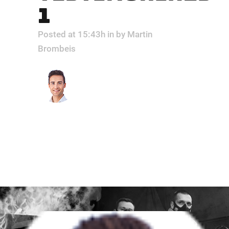
1
Posted at 15:43h
in
by
Martin
Brombeis