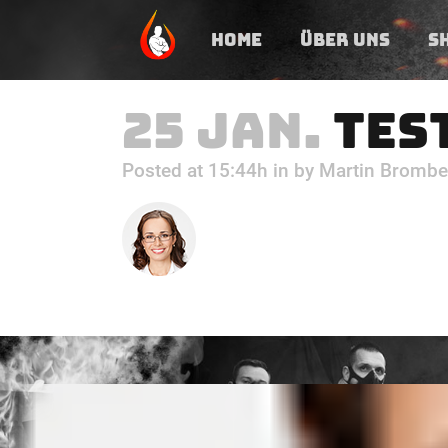
HOME
ÜBER UNS
S
25 JAN.
TES
Posted at 15:44h
in
by
Martin Brombe