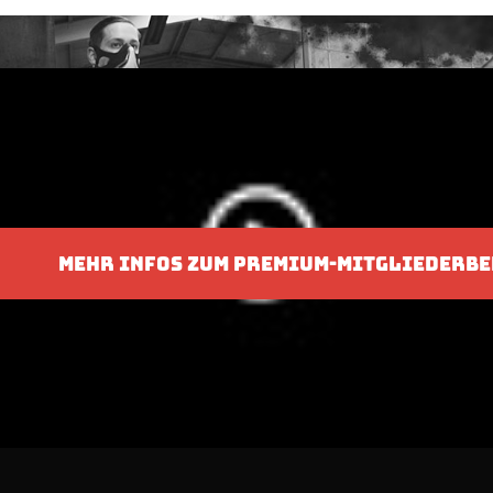
MEHR INFOS ZUM PREMIUM-MITGLIEDERBE