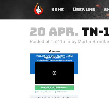
HOME
ÜBER UNS
S
20 APR.
TN-1
Posted at 15:41h
in
by
Martin Brombe