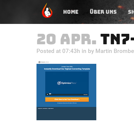
HOME
ÜBER UNS
S
20 APR.
TN7
Posted at 07:43h
in
by
Martin Brombe