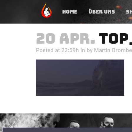
HOME
ÜBER UNS
S
20 APR.
TOP
Posted at 22:59h
in
by
Martin Brombe