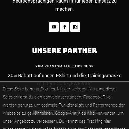
deutschsprachigen Raum fit für jeden Einsatz zu
machen.
UNSERE PARTNER
ZUM PHANTOM ATHLETICS SHOP
MEHR INFOS ZUM PREMIUM-MITGLIEDERBE
20% Rabatt auf unser T-Shirt und die Trainingsmaske
mit dem Code „FWF-935“
Diese Seite benutzt Cookies. Mit der weiteren Nutzung dieser
Seite erklärst du dich damit einverstanden.
Facebook-Pixel
werden genutzt, um optimale Funktionalität und Performance der
SONSTIGE LINKS
Webseite zu gewährleisten.
Google-Analytics wird verwendet, um
unser Angebot zu verbessern.
Du kannst das Tracking
hier
Impressum