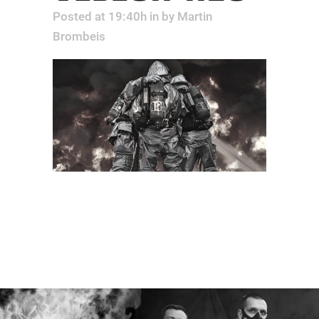
Posted at 19:40h
in
by
Martin
Brombeis