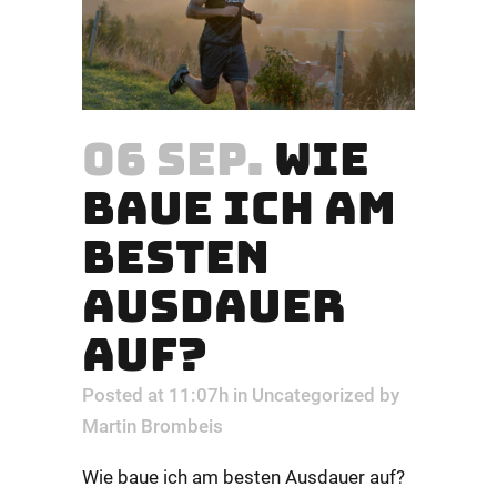
06 SEP.
WIE
BAUE ICH AM
BESTEN
AUSDAUER
AUF?
Posted at 11:07h
in
Uncategorized
by
Martin Brombeis
Wie baue ich am besten Ausdauer auf?