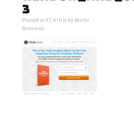
3
Posted at 07:41h
in
by
Martin
Brombeis