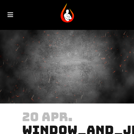
20 APR.
WINDOW_AND_J