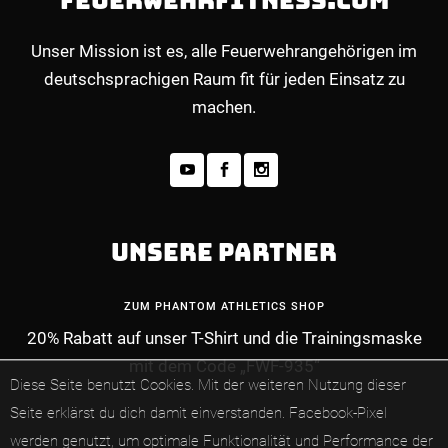
FEUERWEHRFITNESS.COM
Unser Mission ist es, alle Feuerwehrangehörigen im
deutschsprachigen Raum fit für jeden Einsatz zu
machen.
UNSERE PARTNER
ZUM PHANTOM ATHLETICS SHOP
20% Rabatt auf unser T-Shirt und die Trainingsmaske
mit dem Code „FWF-935“
MEHR INFOS ZUM PREMIUM-MITGLIEDERBE
Diese Seite benutzt Cookies. Mit der weiteren Nutzung dieser
Seite erklärst du dich damit einverstanden.
Facebook-Pixel
werden genutzt, um optimale Funktionalität und Performance der