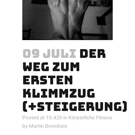
09 JULI
DER
WEG ZUM
ERSTEN
KLIMMZUG
(+STEIGERUNG)
Posted at 10:42h
in
Körperliche Fitness
by
Martin Brombeis