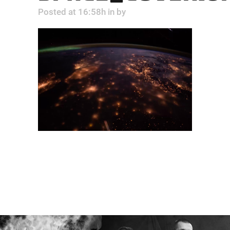
Posted at 16:58h
in
by