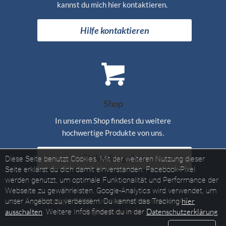
kannst du mich hier kontaktieren.
Hilfe kontaktieren
Shop
In unserem Shop findest du weitere
hochwertige Produkte von uns.
Einkaufen gehen
Diese Seite benutzt Cookies. Mit der weiteren Nutzung dieser
Seite erklärst du dich damit einverstanden.
Facebook-Pixel
werden genutzt, um optimale Funktionalität und Performance der
Webseite zu gewährleisten.
Google-Analytics wird verwendet, um
Copyright 2018 - feuerwehrfitness.com - All
hier
unser Angebot zu verbessern.
Du kannst das Tracking
ausschalten
Datenschutzerklärung
Rights Reserved
.
Weitere Infos findest du in der