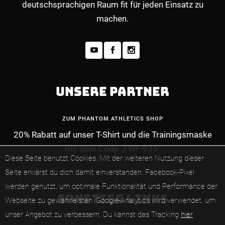
deutschsprachigen Raum fit für jeden Einsatz zu
machen.
UNSERE PARTNER
ZUM PHANTOM ATHLETICS SHOP
20% Rabatt auf unser T-Shirt und die Trainingsmaske
mit dem Code „FWF-935“
Diese Seite benutzt Cookies. Mit der weiteren Nutzung dieser
Seite erklärst du dich damit einverstanden.
Facebook-Pixel
werden genutzt, um optimale Funktionalität und Performance der
SONSTIGE LINKS
Webseite zu gewährleisten.
Google-Analytics wird verwendet, um
unser Angebot zu verbessern.
Du kannst das Tracking
hier