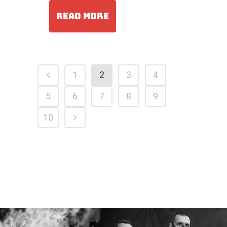
READ MORE
1
2
3
4
5
6
7
8
9
10